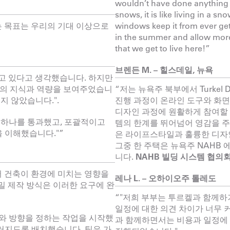
wouldn’t have done anything d
snows, it is like living in a 
는 목표는 우리의 기대 이상으로
windows keep it from ever g
in the summer and allow more n
that we get to live here!”
브렌든 M. – 힐스데일, 뉴욕
알고 있다고 생각했습니다. 하지만
 수준의 지식과 역량을 보여주었습니
“저는 뉴욕주 북부에서 Turkel
지 않았습니다.".
진행 과정이 온라인 도구와 화면
디자인 과정에 원활하게 참여할 
 하나를 통과했고, 포괄적이고
템의 한계를 뛰어넘어 영감을 주
 이해했습니다."”
은 라이프스타일과 훌륭한 디자
그중 한 주택은 뉴욕주 NAHB 
니다.
NAHB 빌딩 시스템 협의
어 건축이 환경에 미치는 영향을
레나 L. – 오하이오주 톨레도
 정밀 제작 방식은 이러한 요구에 완
“"저희 부부는 투르켈과 함께하기
일정에 대한 의견 차이가 너무 
와 방향을 정하는 작업을 시작했
과 함께하면서는 비용과 일정에 
러지도록 배치했습니다. 팀은 가