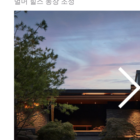
멀머 힐스 농장 조성