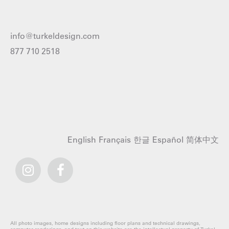
info@turkeldesign.com
877 710 2518
English
Français
한글
Español
简体中文
All photo images, home designs including floor plans and technical drawings,